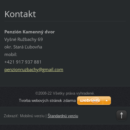
Kontakt
Penzión Kamenný dvor
Vyšné Ružbachy 69
okr. Stará Ľubovňa
mobil:
+421 917 937 881
penzionr
uzbachy@
gmail.co
m
©2008-22 Všetky práva vyhradené.
Tvorba webových stránok zdarma
Zobraziť:
Mobilnú verziu
|
Štandardnú verziu