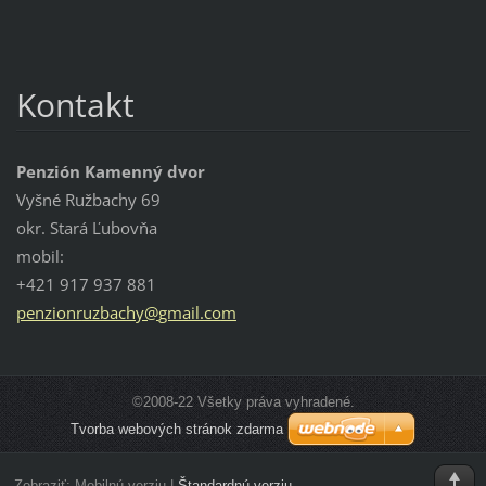
Kontakt
Penzión Kamenný dvor
Vyšné Ružbachy 69
okr. Stará Ľubovňa
mobil:
+421 917 937 881
penzionr
uzbachy@
gmail.co
m
©2008-22 Všetky práva vyhradené.
Tvorba webových stránok zdarma
Zobraziť:
Mobilnú verziu
|
Štandardnú verziu