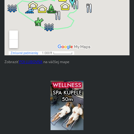
Zobraziť
POI LUBOVŇA
na väčšej mape